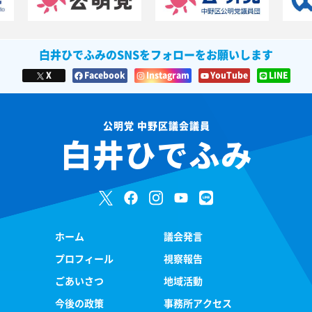
白井ひでふみのSNSをフォローをお願いします
X
Facebook
Instagram
YouTube
LINE
公明党 中野区議会議員
白井ひでふみ
ホーム
議会発言
プロフィール
視察報告
ごあいさつ
地域活動
今後の政策
事務所アクセス