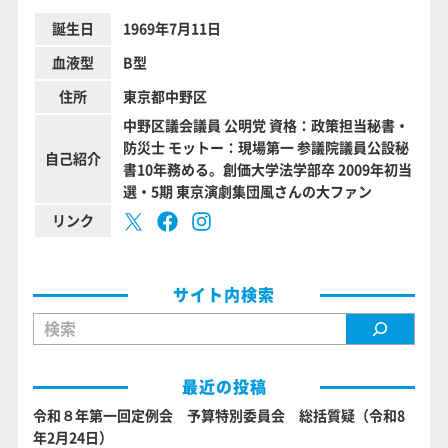
誕生日
1969年7月11日
血液型
B型
住所
東京都中野区
中野区議会議員 公明党 資格：政策担当秘書・
防災士 モットー：現場第一 参議院議員公設秘
自己紹介
書10年務める。創価大学法学部卒 2009年初当
選・5期 東京演劇集団風さんの大ファン
リンク
サイト内検索
検索
最近の投稿
令和８年第一回定例会 予算特別委員会 総括質疑（令和8
年2月24日）