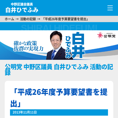
中野区議会議員
白井ひでふみ
ホーム
活動の記録
「平成26年度予算要望書を提出」
公明党 中野区議員 白井ひでふみ 活動の記
録
「平成26年度予算要望書を提
出」
2013年11月11日