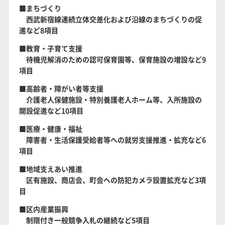
■まちづくり
西武新宿線連続立体交差化および沿線のまちづくりの促
進など8項目
■教育・子育て支援
待機児解消のための認可保育園等、保育施設の増設など9
項目
■高齢者・障がい者等支援
介護老人保健施設・特別養護老人ホーム等、入所施設の
開設促進など10項目
■医療・健康・福祉
障害者・生活保護受給者等への就労支援推進・拡充など6
項目
■地域支えあい推進
区有施設、商店会、町会への防犯カメラ設置拡充など3項
目
■区内産業振興
制限付き一般競争入札の継続など5項目