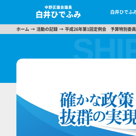
中野区議会議員
白井ひでふ
白井ひでふみ
ホーム
活動の記録
平成26年第1回定例会 予算特別委