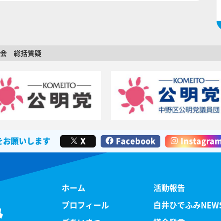
員会 総括質疑
をお願いします
X
Facebook
Instagra
ホーム
活動報告
み
プロフィール
白井ひでふみNEW