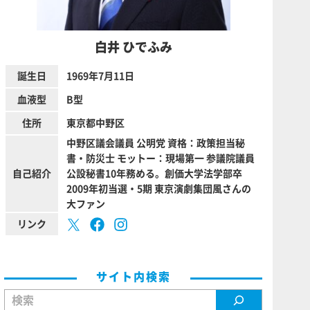
白井 ひでふみ
誕生日
1969年7月11日
血液型
B型
住所
東京都中野区
中野区議会議員 公明党 資格：政策担当秘
書・防災士 モットー：現場第一 参議院議員
自己紹介
公設秘書10年務める。創価大学法学部卒
2009年初当選・5期 東京演劇集団風さんの
大ファン
リンク
サイト内検索
検索