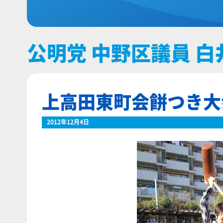
公明党 中野区議員 白
上高田東町会餅つき大
2012年12月4日