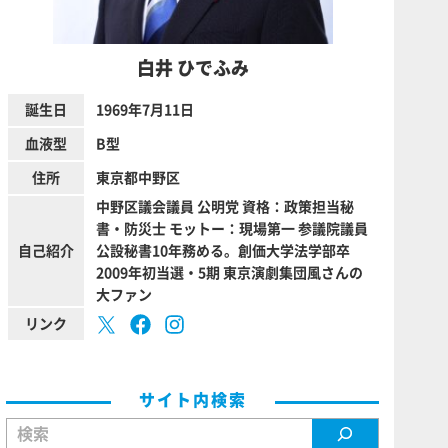
白井 ひでふみ
誕生日
1969年7月11日
血液型
B型
住所
東京都中野区
中野区議会議員 公明党 資格：政策担当秘
書・防災士 モットー：現場第一 参議院議員
自己紹介
公設秘書10年務める。創価大学法学部卒
2009年初当選・5期 東京演劇集団風さんの
大ファン
リンク
サイト内検索
検索