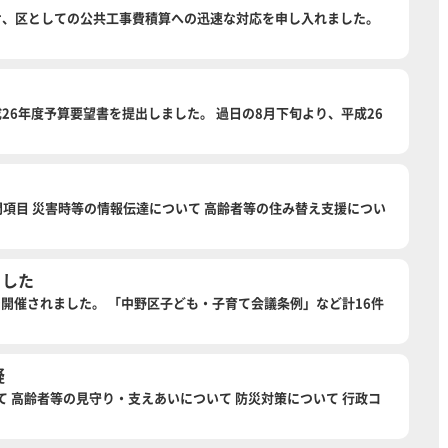
を受け、区としての公共工事費積算への迅速な対応を申し入れました。
平成26年度予算要望書を提出しました。 過日の8月下旬より、平成26
。 質問項目 災害時等の情報伝達について 高齢者等の住み替え支援につい
ました
3日まで開催されました。 「中野区子ども・子育て会議条例」など計16件
疑
ついて 高齢者等の見守り・支えあいについて 防災対策について 行政コ