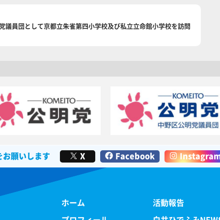
議会公明党議員団として京都立朱雀第四小学校及び私立立命館小学校を訪問
をお願いします
X
Facebook
Instagra
ホーム
活動報告
プロフィール
白井ひでふみNEW