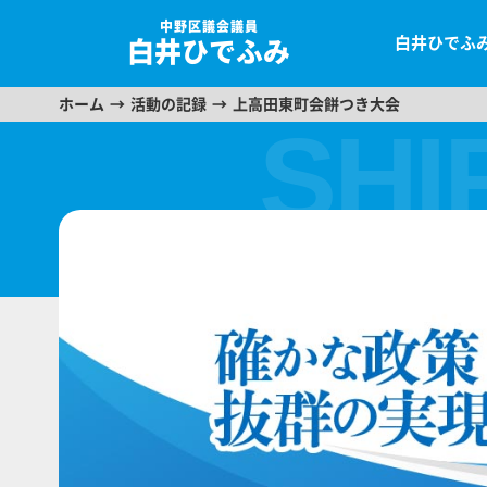
中野区議会議員
白井ひでふ
白井ひでふみ
ホーム
活動の記録
上高田東町会餅つき大会