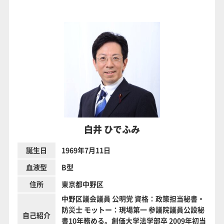
白井 ひでふみ
誕生日
1969年7月11日
血液型
B型
住所
東京都中野区
中野区議会議員 公明党 資格：政策担当秘書・
防災士 モットー：現場第一 参議院議員公設秘
自己紹介
書10年務める。創価大学法学部卒 2009年初当