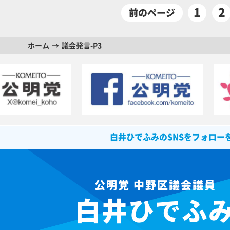
1
2
前のページ
ホーム
議会発言-P3
白井ひでふみのSNSをフォロー
公明党 中野区議会議員
白井ひでふ