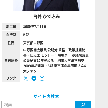
白井 ひでふみ
誕生日
1969年7月11日
血液型
B型
住所
東京都中野区
中野区議会議員 公明党 資格：政策担当秘
書・防災士 モットー：現場第一 参議院議員
自己紹介
公設秘書10年務める。創価大学法学部卒
2009年初当選・5期 東京演劇集団風さんの
大ファン
リンク
サイト内検索
検索