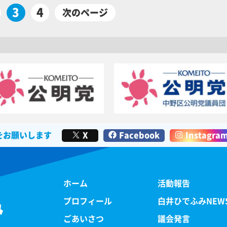
3
4
次のページ
をお願いします
X
Facebook
Instagra
ホーム
活動報告
み
プロフィール
白井ひでふみNEW
ごあいさつ
議会発言