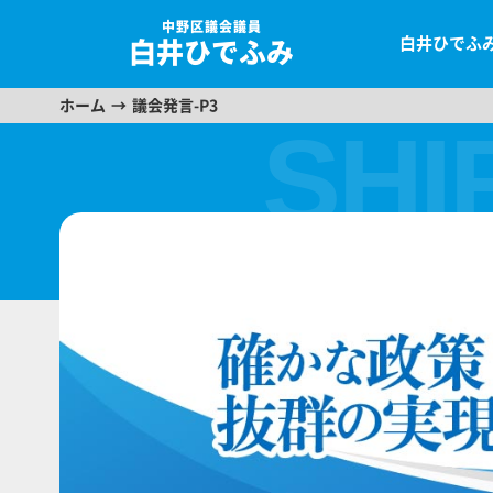
中野区議会議員
白井ひでふ
白井ひでふみ
ホーム
議会発言-P3