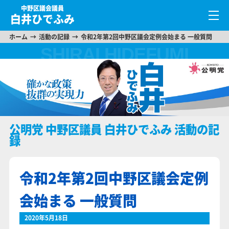
中野区議会議員
白井ひでふみ
ホーム
活動の記録
令和2年第2回中野区議会定例会始まる 一般質問
公明党 中野区議員 白井ひでふみ 活動の記
録
令和2年第2回中野区議会定例
会始まる 一般質問
2020年5月18日