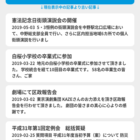
↓現在表示中の記事より古い記事↓
憲法記念日街頭演説会の開催
2019-05-03 5・3恒例の街頭演説会を中野駅北口広場におい
て、中野総支部全員で行い、さらに区内担当地域6カ所での個人
街頭演説を行いまし
白桜小学校の卒業式に参加
2019-03-22 地元の白桜小学校の卒業式に参加させて頂きまし
た。 学校統合を経て10回目の卒業式です。 58名の卒業生の皆
さん、ご家
劇場にて区政報告会
2019-03-02 東京演劇集団 KAZEさんのお力添えを頂き区政報
告会を行わせて頂きました。 劇団の皆さまの真心に心よりの感
謝です。
平成31年第1回定例会 総括質疑
2019-02-25 質問項目 平成31年度当初予算（案）について 防災