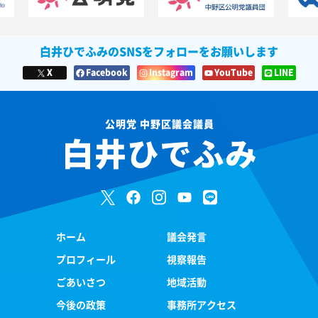
白井ひでふみのSNSをフォローをお願いします
X
Facebook
Instagram
YouTube
LINE
公明党 中野区議会議員
白井ひでふみ
ホーム
議会発言
プロフィール
視察報告
ごあいさつ
地域活動
今後の政策
事務所アクセス