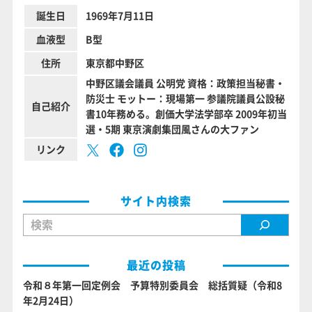
誕生日
1969年7月11日
血液型
B型
住所
東京都中野区
中野区議会議員 公明党 資格：政策担当秘書・
防災士 モットー：現場第一 参議院議員公設秘
自己紹介
書10年務める。創価大学法学部卒 2009年初当
選・5期 東京演劇集団風さんの大ファン
リンク
サイト内検索
検索
最近の投稿
令和８年第一回定例会 予算特別委員会 総括質疑（令和8
年2月24日）